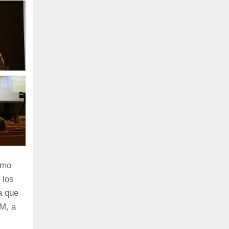
omo
 los
a que
JM, a