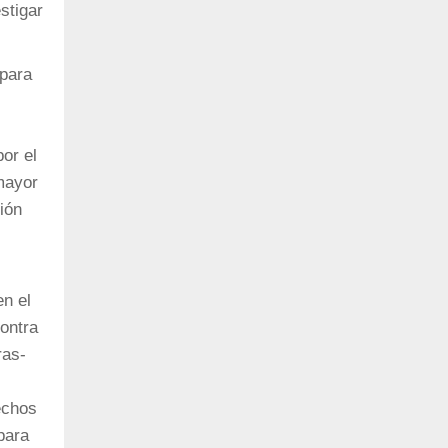
stigar
 para
or el
 mayor
ción
en el
contra
ras-
echos
para