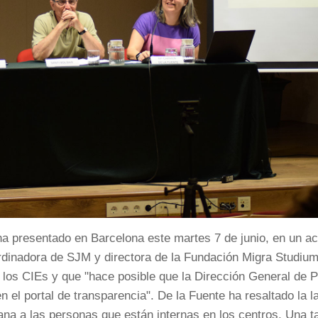
se ha presentado en Barcelona este martes 7 de junio, en un a
rdinadora de SJM y directora de la Fundación Migra Studiu
los CIEs y que "hace posible que la Dirección General de Po
n el portal de transparencia". De la Fuente ha resaltado la l
a a las personas que están internas en los centros. Una t