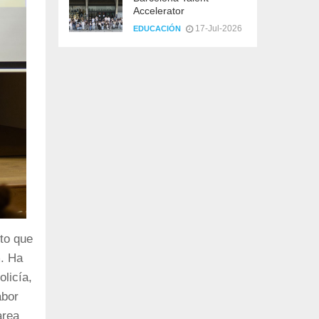
Accelerator
17-Jul-2026
EDUCACIÓN
cto que
m. Ha
licía,
abor
area