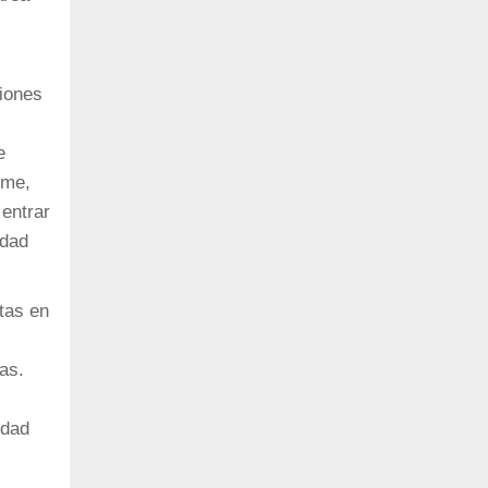
ciones
e
rme,
 entrar
idad
itas en
as.
idad