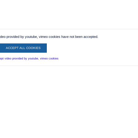
ideo provided by youtube, vimeo cookies have not been accepted.
ACCEPT ALL COOKIES
ept video provided by youtube, vimeo cookies