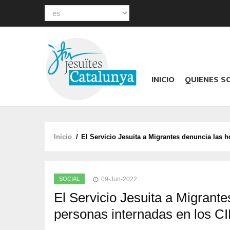
Select
your
Main
language
navigation
INICIO
QUIENES 
Inicio
/
El Servicio Jesuita a Migrantes denuncia las h
Sobrescribir
enlaces
de
SOCIAL
09-Jun-2022
ayuda
El Servicio Jesuita a Migrante
a
personas internadas en los C
la