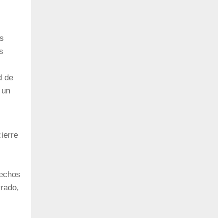
as
s
d de
 un
ierre
rechos
rado,