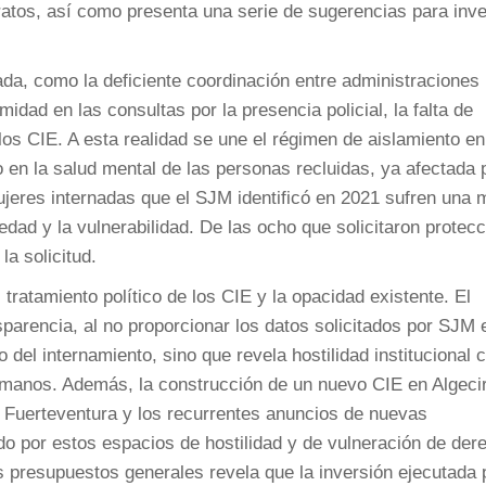
ratos, así como presenta una serie de sugerencias para inve
a, como la deficiente coordinación entre administraciones
timidad en las consultas por la presencia policial, la falta de
 los CIE. A esta realidad se une el régimen de aislamiento en
 en la salud mental de las personas recluidas, ya afectada p
mujeres internadas que el SJM identificó en 2021 sufren una
ledad y la vulnerabilidad. De las ocho que solicitaron protec
la solicitud.
tratamiento político de los CIE y la opacidad existente. El
sparencia, al no proporcionar los datos solicitados por SJM 
o del internamiento, sino que revela hostilidad institucional 
humanos. Además, la construcción de un nuevo CIE en Algeci
 Fuerteventura y los recurrentes anuncios de nuevas
do por estos espacios de hostilidad y de vulneración de der
s presupuestos generales revela que la inversión ejecutada 