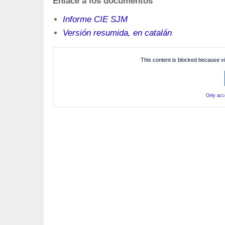
Enlace a los documentos
Informe CIE SJM
Versión resumida, en catalán
This content is blocked because v
Only acc