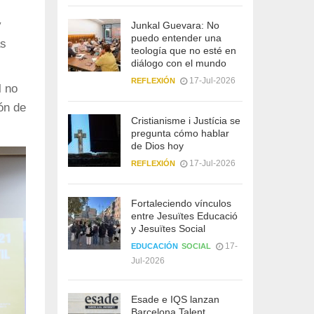
y
Junkal Guevara: No
puedo entender una
as
teología que no esté en
diálogo con el mundo
17-Jul-2026
REFLEXIÓN
l no
ón de
Cristianisme i Justícia se
pregunta cómo hablar
de Dios hoy
17-Jul-2026
REFLEXIÓN
Fortaleciendo vínculos
entre Jesuïtes Educació
y Jesuïtes Social
17-
EDUCACIÓN
SOCIAL
Jul-2026
Esade e IQS lanzan
Barcelona Talent