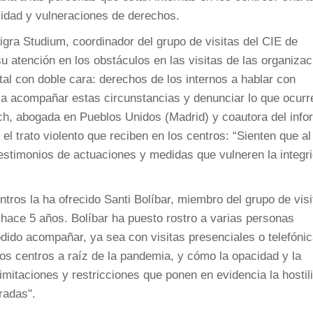
lidad y vulneraciones de derechos.
ra Studium, coordinador del grupo de visitas del CIE de
u atención en los obstáculos en las visitas de las organiza
l con doble cara: derechos de los internos a hablar con
s a acompañar estas circunstancias y denunciar lo que ocurr
sch, abogada en Pueblos Unidos (Madrid) y coautora del info
el trato violento que reciben en los centros: “Sienten que al
testimonios de actuaciones y medidas que vulneren la integr
ntros la ha ofrecido Santi Bolíbar, miembro del grupo de vis
hace 5 años. Bolíbar ha puesto rostro a varias personas
dido acompañar, ya sea con visitas presenciales o telefónic
os centros a raíz de la pandemia, y cómo la opacidad y la
imitaciones y restricciones que ponen en evidencia la hostil
radas".