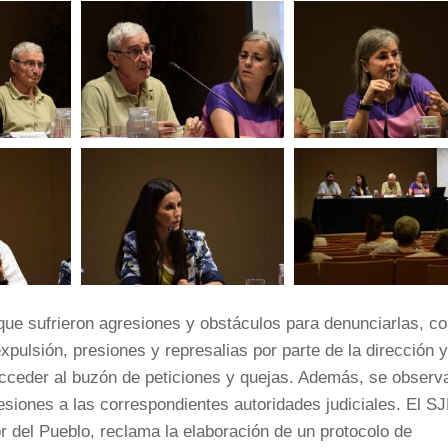
 que sufrieron agresiones y obstáculos para denunciarlas, c
pulsión, presiones y represalias por parte de la dirección y
 acceder al buzón de peticiones y quejas. Además, se observ
esiones a las correspondientes autoridades judiciales. El S
 del Pueblo, reclama la elaboración de un protocolo de