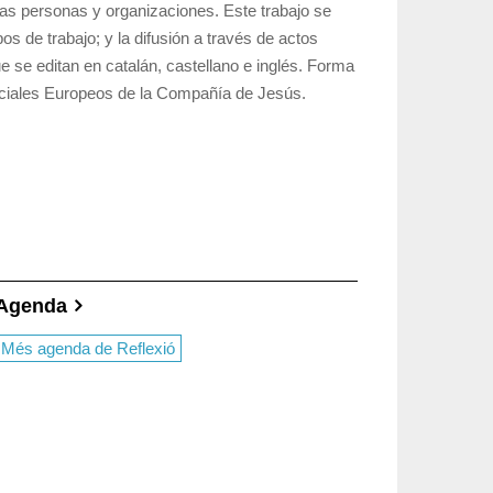
ras personas y organizaciones. Este trabajo se
pos de trabajo; y la difusión a través de actos
e se editan en catalán, castellano e inglés. Forma
Sociales Europeos de la Compañía de Jesús.
Agenda
Més agenda de Reflexió
kal Guevara: No
Cristianisme i
Dos lecturas de
do entender una
Justícia se pregunta
Magnifica
logía que no
cómo hablar de
Humanitas:
é en diálogo con
Dios hoy
discernir la
mundo
tecnología desde
17-Jul-
REFLEXIÓN
dignidad human
17-Jul-
LEXIÓN