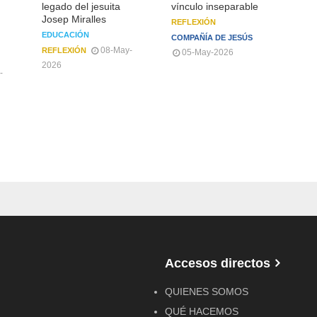
legado del jesuita
vínculo inseparable
202
Josep Miralles
REFLEXIÓN
EDUCACIÓN
COMPAÑÍA DE JESÚS
08-May-
REFLEXIÓN
05-May-2026
2026
-
Accesos directos
QUIENES SOMOS
QUÉ HACEMOS