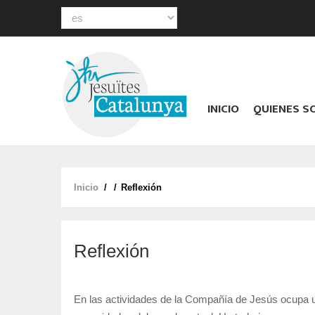
Select
your
Main
language
navigation
INICIO
QUIENES 
Inicio
/
/
Reflexión
Sobrescribir
enlaces
de
Reflexión
ayuda
a
la
En las actividades de la Compañía de Jesús ocupa un