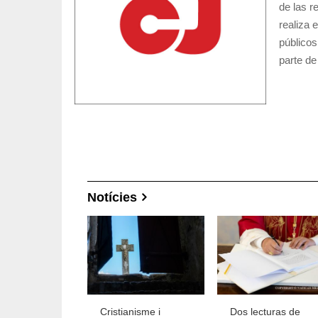
de las r
realiza 
públicos
parte de
Notícies
 Guevara: No
Cristianisme i
Dos lecturas de