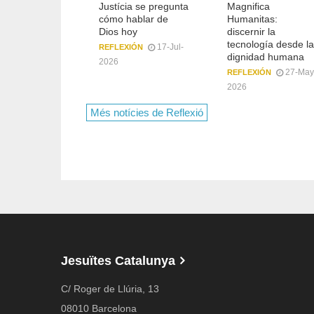
 entender una
Justícia se pregunta
Magnifica
ía que no
cómo hablar de
Humanitas:
n diálogo con
Dios hoy
discernir la
ndo
tecnología desde la
17-Jul-
REFLEXIÓN
dignidad humana
17-Jul-
IÓN
2026
27-May
REFLEXIÓN
2026
Més notícies de Reflexió
Jesuïtes Catalunya
C/ Roger de Llúria, 13
08010 Barcelona