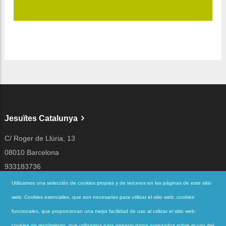
Jesuïtes Catalunya
C/ Roger de Llúria, 13
08010 Barcelona
933183736
jesuites@jesuites.net
Utilizamos una selección de cookies propias y de terceros en las páginas de este sitio
web: Cookies esenciales, que son necesarias para utilizar el sitio web; cookies
Siguenos en
funcionales, que proporcionan una mejor facilidad de uso al utilizar el sitio web;
cookies de rendimiento, que utilizamos para generar datos agregados sobre el uso del