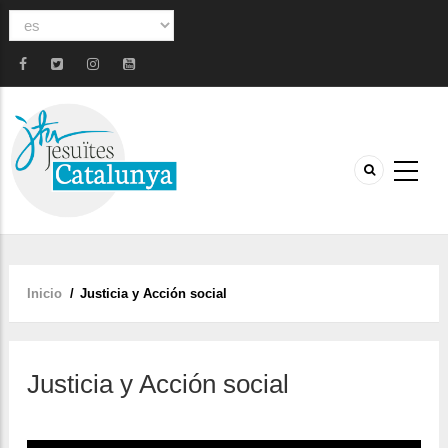
Select
your
language
Inicio
/
Justicia y Acción social
Sobrescribir
enlaces
de
Justicia y Acción social
ayuda
a