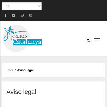
Select
your
language
Inici
/
Aviso legal
Fil
d'ariadna
Aviso legal