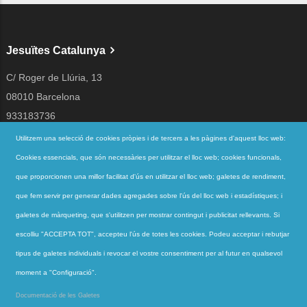
Jesuïtes Catalunya
C/ Roger de Llúria, 13
08010 Barcelona
933183736
jesuites@jesuites.net
Utilitzem una selecció de cookies pròpies i de tercers a les pàgines d'aquest lloc web:
Cookies essencials, que són necessàries per utilitzar el lloc web; cookies funcionals,
Segueix-nos a
que proporcionen una millor facilitat d'ús en utilitzar el lloc web; galetes de rendiment,
que fem servir per generar dades agregades sobre l'ús del lloc web i estadístiques; i
galetes de màrqueting, que s'utilitzen per mostrar contingut i publicitat rellevants. Si
Accessos directes
escolliu "ACCEPTA TOT", accepteu l'ús de totes les cookies. Podeu acceptar i rebutjar
QUI SOM
tipus de galetes individuals i revocar el vostre consentiment per al futur en qualsevol
QUÈ FEM
moment a "Configuració".
ACTUALITAT
Documentació de les Galetes