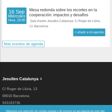
Mesa redonda sobre los recortes en la
16 Sep
cooperación: impactos y desafíos
Miércoles
Hora: 19:00
Sala d'actes Jesuïtes Catalunya. C/ Roger de Llúria,
13. Barcelona
+ añadir a mi agenda
Más eventos de agenda
Jesuïtes Catalunya
C/ Roger de Llúria, 13
08010 Barcelona
933183736
jesuites@jesuites.net
Utilizamos una selección de cookies propias y de terceros en las páginas de este sitio