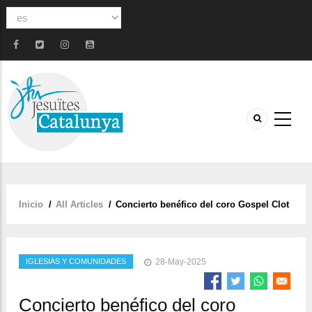
Select
your
language
Inicio
/
All Articles
/
Concierto benéfico del coro Gospel Clot
Sobrescribir
enlaces
de
IGLESIAS Y COMUNIDADES
28-May-2025
ayuda
a
Concierto benéfico del coro