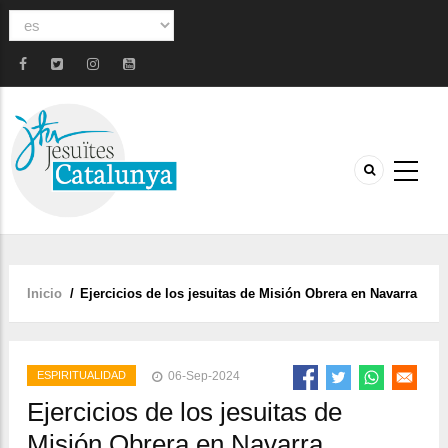
Select
your
language
Inicio
/
Ejercicios de los jesuitas de Misión Obrera en Navarra
Sobrescribir
enlaces
de
ESPIRITUALIDAD
06-Sep-2024
ayuda
Ejercicios de los jesuitas de
a
Misión Obrera en Navarra