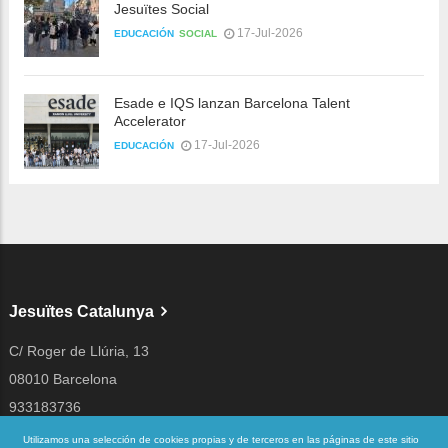
Jesuïtes Social
17-Jul-2026
EDUCACIÓN
SOCIAL
Esade e IQS lanzan Barcelona Talent
Accelerator
17-Jul-2026
EDUCACIÓN
Jesuïtes Catalunya
C/ Roger de Llúria, 13
08010 Barcelona
933183736
jesuites@jesuites.net
Utilizamos una selección de cookies propias y de terceros en las páginas de este sitio