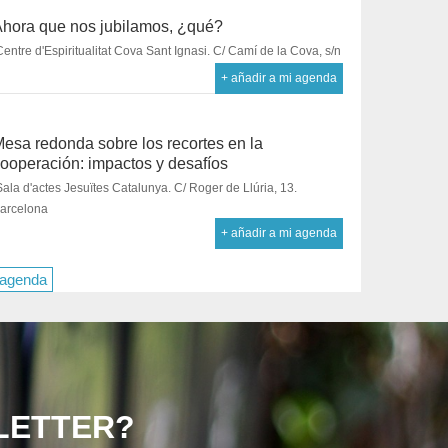
hora que nos jubilamos, ¿qué?
Centre d'Espiritualitat Cova Sant Ignasi. C/ Camí de la Cova, s/n
+ añadir a mi agenda
esa redonda sobre los recortes en la
ooperación: impactos y desafíos
Sala d'actes Jesuïtes Catalunya. C/ Roger de Llúria, 13.
arcelona
+ añadir a mi agenda
 agenda
LETTER?