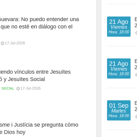
Guevara: No puedo entender una
E
21 Ago
 que no esté en diálogo con el
Viernes
Hora: 18:00
17-Jul-2026
E
21 Ago
Viernes
iendo vínculos entre Jesuïtes
Hora: 18:00
 y Jesuïtes Social
17-Jul-2026
SOCIAL
E
01 Sep
Martes
Hora: 18:00
isme i Justícia se pregunta cómo
e Dios hoy