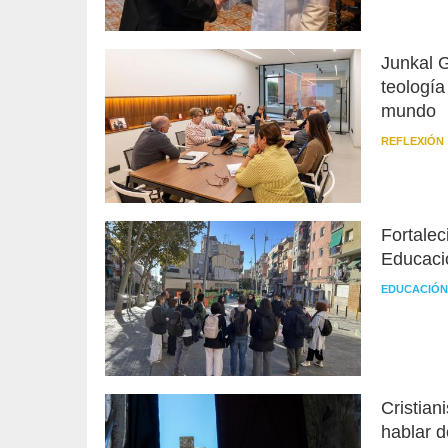
Junkal 
teología
mundo
REFLEXIÓN
Fortalec
Educació
EDUCACIÓN
Cristian
hablar d