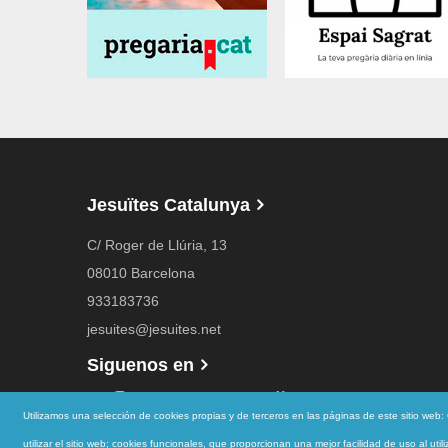
Jesuïtes Catalunya
C/ Roger de Llúria, 13
08010 Barcelona
933183736
jesuites@jesuites.net
Siguenos en
Utilizamos una selección de cookies propias y de terceros en las páginas de este sitio web
utilizar el sitio web; cookies funcionales, que proporcionan una mejor facilidad de uso al util