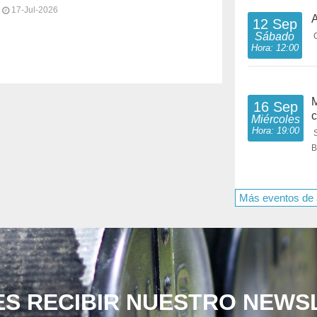
17-Jul-2026
A
12 Sep
Sábado
Hora: 12:00
M
16 Sep
c
Miércoles
Hora: 19:00
B
Más eventos de
ES RECIBIR NUESTRO NEWS