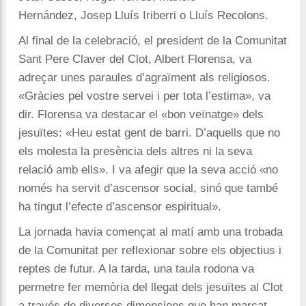
Hernández
,
Josep Lluís Iriberri
o Lluís Recolons.
Al final de la celebració, el president de la Comunitat
Sant Pere Claver del Clot, Albert Florensa, va
adreçar unes paraules d’agraïment als religiosos.
«Gràcies pel vostre servei i per tota l’estima», va
dir. Florensa va destacar el «bon veïnatge» dels
jesuïtes: «Heu estat gent de barri. D’aquells que no
els molesta la presència dels altres ni la seva
relació amb ells». I va afegir que la seva acció «no
només ha servit d’ascensor social, sinó que també
ha tingut l’efecte d’ascensor espiritual».
La jornada havia començat al matí amb una trobada
de la Comunitat per reflexionar sobre els objectius i
reptes de futur. A la tarda, una taula rodona
va
permetre fer memòria del llegat dels jesuïtes al Clot
a través de diverses dimensions que han marcat