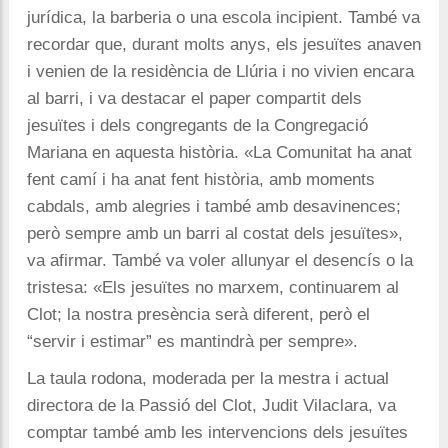
jurídica, la barberia o una escola incipient. També va
recordar que, durant molts anys, els jesuïtes anaven
i venien de la residència de Llúria i no vivien encara
al barri, i va destacar el paper compartit dels
jesuïtes i dels congregants de la Congregació
Mariana en aquesta història. «La Comunitat ha anat
fent camí i ha anat fent història, amb moments
cabdals, amb alegries i també amb desavinences;
però sempre amb un barri al costat dels jesuïtes»,
va afirmar. També va voler allunyar el desencís o la
tristesa: «Els jesuïtes no marxem, continuarem al
Clot; la nostra presència serà diferent, però el
“servir i estimar” es mantindrà per sempre».
La taula rodona, moderada per la mestra i actual
directora de la Passió del Clot, Judit Vilaclara, va
comptar també amb les intervencions dels jesuïtes