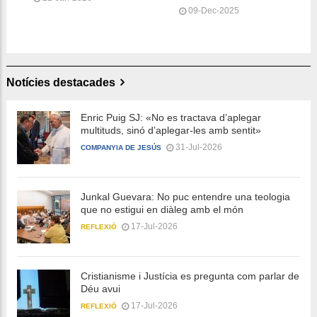
09-Dec-2025
Notícies destacades
Enric Puig SJ: «No es tractava d’aplegar
multituds, sinó d’aplegar-les amb sentit»
31-Jul-2026
COMPANYIA DE JESÚS
Junkal Guevara: No puc entendre una teologia
que no estigui en diàleg amb el món
17-Jul-2026
REFLEXIÓ
Cristianisme i Justícia es pregunta com parlar de
Déu avui
17-Jul-2026
REFLEXIÓ