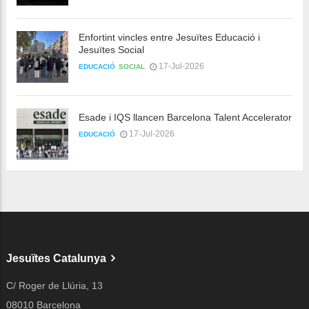
Enfortint vincles entre Jesuïtes Educació i
Jesuïtes Social
17-Jul-2026
EDUCACIÓ
SOCIAL
Esade i IQS llancen Barcelona Talent Accelerator
17-Jul-2026
EDUCACIÓ
Jesuïtes Catalunya
C/ Roger de Llúria, 13
08010 Barcelona