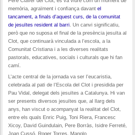
Pere Claver del Clot, es va viure com un moment de
memòria, agraïment i confiança davant
el
tancament, a finals d’aquest curs, de la comunitat
de jesuïtes resident al barri
. Un canvi significatiu,
però que no suposa el final de la presència jesuïta al
Clot, que continuarà vinculada a l’escola, a la
Comunitat Cristiana i a les diverses realitats
pastorals, educatives, socials i culturals que hi fan
camí.
L’acte central de la jornada va ser l’eucaristia,
celebrada al pati de l’Escola del Clot i presidida per
Pau Vidal, delegat dels jesuïtes a Catalunya. Hi van
ser presents diversos jesuïtes que, al llarg dels
anys, han viscut o acompanyat la realitat del Clot,
entre els quals Enric Puig, Toni Riera, Francesc
Xicoy, David Guindulain, Pere Borràs, Isidre Ferreté,
Joan Cussó, Roger Torres, Manolo