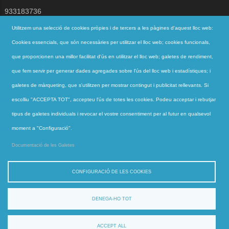
933183736
jesuites@jesuites.net
Utilitzem una selecció de cookies pròpies i de tercers a les pàgines d'aquest lloc web:
Cookies essencials, que són necessàries per utilitzar el lloc web; cookies funcionals,
Segueix-nos a
que proporcionen una millor facilitat d'ús en utilitzar el lloc web; galetes de rendiment,
que fem servir per generar dades agregades sobre l'ús del lloc web i estadístiques; i
galetes de màrqueting, que s'utilitzen per mostrar contingut i publicitat rellevants. Si
Accessos directes
escolliu "ACCEPTA TOT", accepteu l'ús de totes les cookies. Podeu acceptar i rebutjar
QUI SOM
tipus de galetes individuals i revocar el vostre consentiment per al futur en qualsevol
QUÈ FEM
moment a "Configuració".
ACTUALITAT
Documentació de les Galetes
CONTACTE
CONFIGURACIÓ DE LES COOKIES
DENEGA-HO TOT
jesuites.net © |
Avís Legal
·
Política de privacitat
·
Contacte
ACCEPT ALL