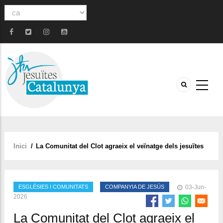
Select
your
language
Inici
/
La Comunitat del Clot agraeix el veïnatge dels jesuïtes
Fil
d'ariadna
ESGLÉSIES I COMUNITATS
COMPANYIA DE JESÚS
03-Jun-
2026
La Comunitat del Clot agraeix el