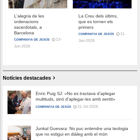
L'alegria de les
La Creu dels últims,
ordenacions
que es tornen els
sacerdotals, a
primers
Barcelona
11-
COMPANYIA DE JESÚS
13-
COMPANYIA DE JESÚS
Jun-2026
Jun-2026
Notícies destacades
Enric Puig SJ: «No es tractava d’aplegar
multituds, sinó d’aplegar-les amb sentit»
31-Jul-2026
COMPANYIA DE JESÚS
Junkal Guevara: No puc entendre una teologia
que no estigui en diàleg amb el món