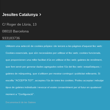
Jesuïtes Catalunya
C/ Roger de Llúria, 13
08010 Barcelona
933183736
jesuites@jesuites.net
Utilitzem una selecció de cookies pròpies i de tercers a les pàgines d'aquest lloc web:
Cookies essencials, que són necessàries per utilitzar el lloc web; cookies funcionals,
Segueix-nos a
que proporcionen una millor facilitat d'ús en utilitzar el lloc web; galetes de rendiment,
que fem servir per generar dades agregades sobre l'ús del lloc web i estadístiques; i
galetes de màrqueting, que s'utilitzen per mostrar contingut i publicitat rellevants. Si
Accessos directes
escolliu "ACCEPTA TOT", accepteu l'ús de totes les cookies. Podeu acceptar i rebutjar
QUI SOM
tipus de galetes individuals i revocar el vostre consentiment per al futur en qualsevol
QUÈ FEM
moment a "Configuració".
ACTUALITAT
Documentació de les Galetes
CONTACTE