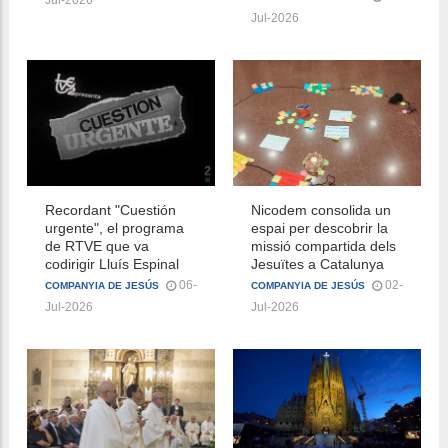
Jul-2026
Recordant "Cuestión
Nicodem consolida un
urgente", el programa
espai per descobrir la
de RTVE que va
missió compartida dels
codirigir Lluís Espinal
Jesuïtes a Catalunya
06-
02-
COMPANYIA DE JESÚS
COMPANYIA DE JESÚS
Jul-2026
Jul-2026