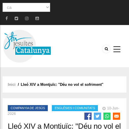
Select
your
language
Inici
/
Lleó XIV a Montjuïc: "Déu no vol el sofriment"
Fil
d'ariadna
COMPANYIA DE JESÚS
ESGLÉSIES I COMUNITATS
10-Jun-
2026
Lleó XIV a Montjuïc: "Déu no vol el