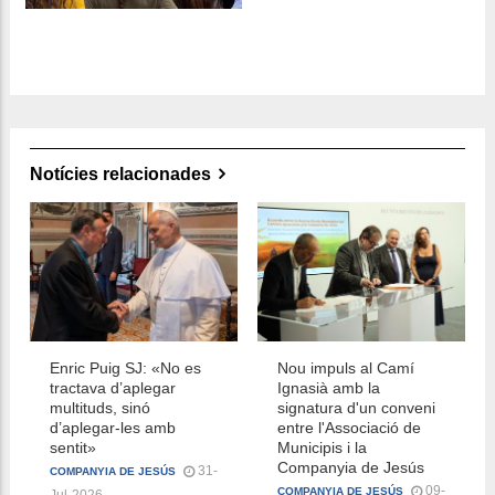
Notícies relacionades
Enric Puig SJ: «No es
Nou impuls al Camí
tractava d’aplegar
Ignasià amb la
multituds, sinó
signatura d'un conveni
d’aplegar-les amb
entre l'Associació de
sentit»
Municipis i la
Companyia de Jesús
31-
COMPANYIA DE JESÚS
09-
COMPANYIA DE JESÚS
Jul-2026