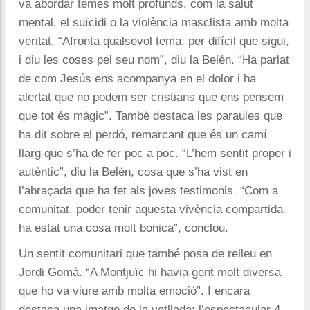
va abordar temes molt profunds, com la salut
mental, el suïcidi o la violència masclista amb molta
veritat. “Afronta qualsevol tema, per difícil que sigui,
i diu les coses pel seu nom”, diu la Belén. “Ha parlat
de com Jesús ens acompanya en el dolor i ha
alertat que no podem ser cristians que ens pensem
que tot és màgic”. També destaca les paraules que
ha dit sobre el perdó, remarcant que és un camí
llarg que s’ha de fer poc a poc. “L’hem sentit proper i
autèntic”, diu la Belén, cosa que s’ha vist en
l’abraçada que ha fet als joves testimonis. “Com a
comunitat, poder tenir aquesta vivència compartida
ha estat una cosa molt bonica”, conclou.
Un sentit comunitari que també posa de relleu en
Jordi Gomà. “A Montjuïc hi havia gent molt diversa
que ho va viure amb molta emoció”. I encara
destaca una imatge de la vetllada: l’espectacular 4