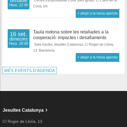
dissabte
Centre d'Espiritualitat Cova Sant Ignasi. C/ Camí de la
Hora: 12:00
Cova, s/n
+ afegir a la meva agenda
Taula rodona sobre les retallades a la
16 set.
cooperació: impactes i desafiaments
dimecres
Hora: 19:00
Sala d'actes Jesuïtes Catalunya. C/ Roger de Llúria,
13. Barcelona
+ afegir a la meva agenda
MÉS EVENTS D'AGENDA
Jesuïtes Catalunya
C/ Roger de Llúria, 13