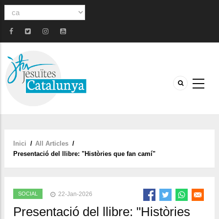
Select
your
language
Inici
/
All Articles
/
Fil
Presentació del llibre: "Històries que fan camí"
d'ariadna
SOCIAL
22-Jan-2026
Presentació del llibre: "Històries