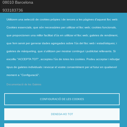
08010 Barcelona
933183736
jesuites@jesuites.net
Utilitzem una selecció de cookies pròpies i de tercers a les pàgines d'aquest lloc web:
Cookies essencials, que són necessàries per utilitzar el lloc web; cookies funcionals,
Segueix-nos a
que proporcionen una millor facilitat d'ús en utilitzar el lloc web; galetes de rendiment,
que fem servir per generar dades agregades sobre l'ús del lloc web i estadístiques; i
galetes de màrqueting, que s'utilitzen per mostrar contingut i publicitat rellevants. Si
Accessos directes
escolliu "ACCEPTA TOT", accepteu l'ús de totes les cookies. Podeu acceptar i rebutjar
QUI SOM
tipus de galetes individuals i revocar el vostre consentiment per al futur en qualsevol
QUÈ FEM
moment a "Configuració".
ACTUALITAT
Documentació de les Galetes
CONTACTE
CONFIGURACIÓ DE LES COOKIES
DENEGA-HO TOT