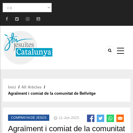
Select
your
language
Inici
/
All Articles
/
Fil
Agraïment i comiat de la comunitat de Bellvitge
d'ariadna
COMPANYIA DE JESÚS
11-Jun-2025
Agraïment i comiat de la comunitat