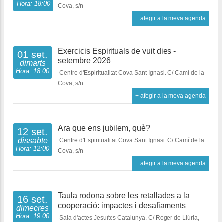
Hora: 18:00
Cova, s/n
+ afegir a la meva agenda
Exercicis Espirituals de vuit dies -
01 set.
setembre 2026
dimarts
Hora: 18:00
Centre d'Espiritualitat Cova Sant Ignasi. C/ Camí de la
Cova, s/n
+ afegir a la meva agenda
Ara que ens jubilem, què?
12 set.
dissabte
Centre d'Espiritualitat Cova Sant Ignasi. C/ Camí de la
Hora: 12:00
Cova, s/n
+ afegir a la meva agenda
Taula rodona sobre les retallades a la
16 set.
cooperació: impactes i desafiaments
dimecres
Hora: 19:00
Sala d'actes Jesuïtes Catalunya. C/ Roger de Llúria,