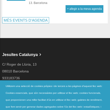
13. Barcelona
+ afegir a la meva agenda
MÉS EVENTS D'AGENDA
Jesuïtes Catalunya
C/ Roger de Llúria, 13
08010 Barcelona
933183736
jesuites@jesuites.net
Utilitzem una selecció de cookies pròpies i de tercers a les pàgines d'aquest lloc web:
Cookies essencials, que són necessàries per utilitzar el lloc web; cookies funcionals,
Segueix-nos a
que proporcionen una millor facilitat d'ús en utilitzar el lloc web; galetes de rendiment,
que fem servir per generar dades agregades sobre l'ús del lloc web i estadístiques; i