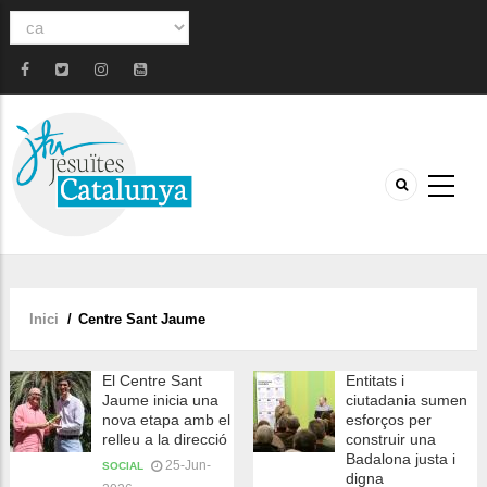
Select
your
language
Inici
/
Centre Sant Jaume
Fil
d'ariadna
El Centre Sant
Entitats i
Jaume inicia una
ciutadania sumen
nova etapa amb el
esforços per
relleu a la direcció
construir una
Badalona justa i
25-Jun-
SOCIAL
digna