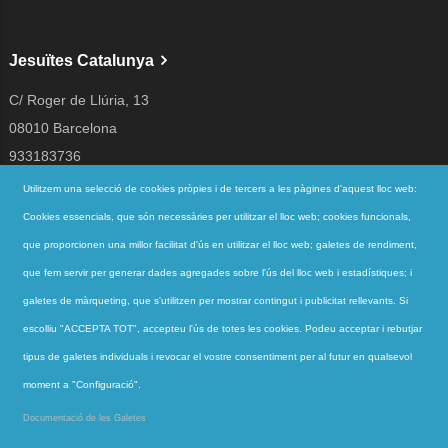
Jesuïtes Catalunya
C/ Roger de Llúria, 13
08010 Barcelona
933183736
jesuites@jesuites.net
Utilitzem una selecció de cookies pròpies i de tercers a les pàgines d'aquest lloc web:
Cookies essencials, que són necessàries per utilitzar el lloc web; cookies funcionals,
Segueix-nos a
que proporcionen una millor facilitat d'ús en utilitzar el lloc web; galetes de rendiment,
que fem servir per generar dades agregades sobre l'ús del lloc web i estadístiques; i
galetes de màrqueting, que s'utilitzen per mostrar contingut i publicitat rellevants. Si
Accessos directes
escolliu "ACCEPTA TOT", accepteu l'ús de totes les cookies. Podeu acceptar i rebutjar
QUI SOM
tipus de galetes individuals i revocar el vostre consentiment per al futur en qualsevol
QUÈ FEM
moment a "Configuració".
ACTUALITAT
Documentació de les Galetes
CONTACTE