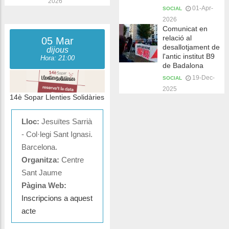
2026
01-Apr-
SOCIAL
2026
Comunicat en
relació al
05 Mar
desallotjament de
dijous
l'antic institut B9
Hora: 21:00
de Badalona
19-Dec-
SOCIAL
2025
14è Sopar Llenties Solidàries
Lloc:
Jesuïtes Sarrià
- Col·legi Sant Ignasi.
Barcelona.
Organitza:
Centre
Sant Jaume
Pàgina Web:
Inscripcions a aquest
acte