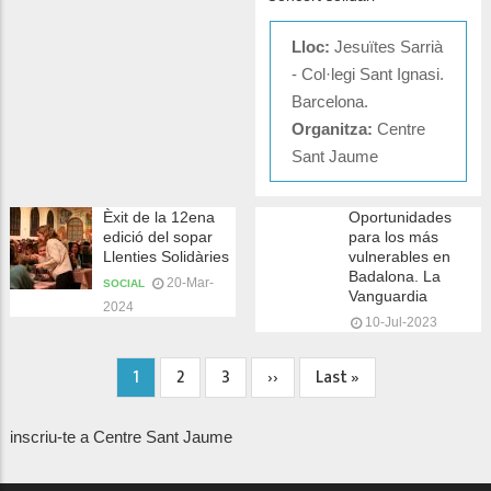
Lloc:
Jesuïtes Sarrià
- Col·legi Sant Ignasi.
Barcelona.
Organitza:
Centre
Sant Jaume
Èxit de la 12ena
Oportunidades
edició del sopar
para los más
Llenties Solidàries
vulnerables en
Badalona. La
20-Mar-
SOCIAL
Vanguardia
2024
10-Jul-2023
Pàgina
1
Page
2
Page
3
Pàgina
››
Última
Last »
Paginació
actual
següent
pàgina
inscriu-te a Centre Sant Jaume