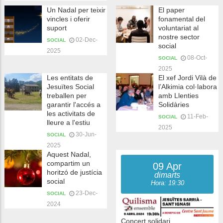
Un Nadal per teixir
El paper
vincles i oferir
fonamental del
suport
voluntariat al
nostre sector
02-Dec-
SOCIAL
social
2025
08-Oct-
SOCIAL
2025
Les entitats de
El xef Jordi Vilà de
Jesuïtes Social
l’Alkimia col·labora
treballen per
amb Llenties
garantir l'accés a
Solidàries
les activitats de
11-Feb-
SOCIAL
lleure a l'estiu
2025
30-Jun-
SOCIAL
2025
Aquest Nadal,
compartim un
09 Apr
horitzó de justícia
dimarts
social
Hora: 19:30
23-Dec-
SOCIAL
2024
Concert solidari