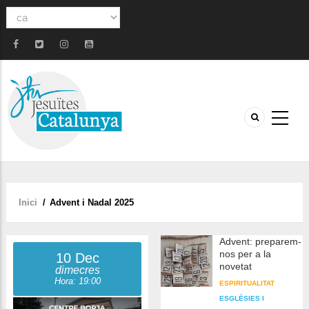
Select
your
language
Inici
/
Advent i Nadal 2025
Fil
d'ariadna
Advent: preparem-
nos per a la
10 Dec
novetat
dimecres
Hora: 19:00
ESPIRITUALITAT
ESGLÉSIES I