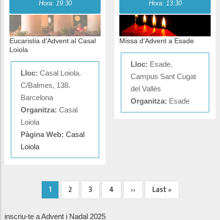
Hora: 19:30
Hora: 13:30
Eucaristia d'Advent al Casal
Missa d'Advent a Esade
Loiola
Lloc:
Esade.
Lloc:
Casal Loiola.
Campus Sant Cugat
C/Balmes, 138.
del Vallès
Barcelona
Organitza:
Esade
Organitza:
Casal
Loiola
Pàgina Web:
Casal
Loiola
Pàgina
1
Page
2
Page
3
Page
4
Pàgina
››
Última
Last »
Paginació
actual
següent
pàgina
inscriu-te a Advent i Nadal 2025