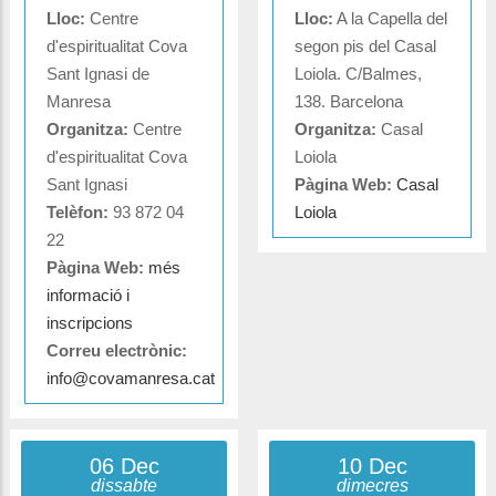
Lloc:
Centre
Lloc:
A la Capella del
d'espiritualitat Cova
segon pis del Casal
Sant Ignasi de
Loiola. C/Balmes,
Manresa
138. Barcelona
Organitza:
Centre
Organitza:
Casal
d'espiritualitat Cova
Loiola
Sant Ignasi
Pàgina Web:
Casal
Telèfon:
93 872 04
Loiola
22
Pàgina Web:
més
informació i
inscripcions
Correu electrònic:
info@covamanresa.cat
06 Dec
10 Dec
dissabte
dimecres