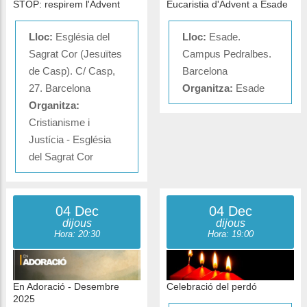
STOP: respirem l'Advent
Eucaristia d'Advent a Esade
Lloc:
Església del
Lloc:
Esade.
Sagrat Cor (Jesuïtes
Campus Pedralbes.
de Casp). C/ Casp,
Barcelona
27. Barcelona
Organitza:
Esade
Organitza:
Cristianisme i
Justícia - Església
del Sagrat Cor
04 Dec
04 Dec
dijous
dijous
Hora: 20:30
Hora: 19:00
En Adoració - Desembre
Celebració del perdó
2025