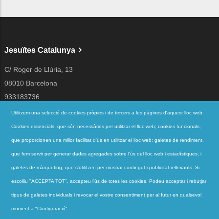
Jesuïtes Catalunya
C/ Roger de Llúria, 13
08010 Barcelona
933183736
jesuites@jesuites.net
Utilitzem una selecció de cookies pròpies i de tercers a les pàgines d'aquest lloc web:
Cookies essencials, que són necessàries per utilitzar el lloc web; cookies funcionals,
Segueix-nos a
que proporcionen una millor facilitat d'ús en utilitzar el lloc web; galetes de rendiment,
que fem servir per generar dades agregades sobre l'ús del lloc web i estadístiques; i
galetes de màrqueting, que s'utilitzen per mostrar contingut i publicitat rellevants. Si
Accessos directes
escolliu "ACCEPTA TOT", accepteu l'ús de totes les cookies. Podeu acceptar i rebutjar
QUI SOM
tipus de galetes individuals i revocar el vostre consentiment per al futur en qualsevol
QUÈ FEM
moment a "Configuració".