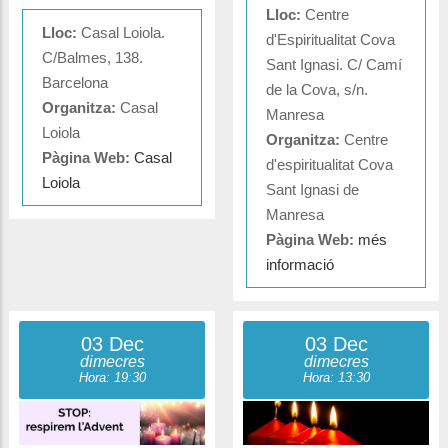
Lloc:
Centre
Lloc:
Casal Loiola.
d'Espiritualitat Cova
C/Balmes, 138.
Sant Ignasi. C/ Camí
Barcelona
de la Cova, s/n.
Organitza:
Casal
Manresa
Loiola
Organitza:
Centre
Pàgina Web:
Casal
d'espiritualitat Cova
Loiola
Sant Ignasi de
Manresa
Pàgina Web:
més
informació
03 Dec
03 Dec
dimecres
dimecres
Hora: 19:30
Hora: 13:30