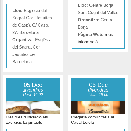
Lloc:
Centre Borja
Lloc:
Església del
Sant Cugat del Vallès
Sagrat Cor (Jesuïtes
Organitza:
Centre
de Casp). C/ Casp,
Borja
27. Barcelona
Pàgina Web:
més
Organitza:
Església
informació
del Sagrat Cor.
Jesuïtes de
Barcelona
05 Dec
05 Dec
divendres
divendres
Hora: 16:00
Hora: 19:00
Tres dies d'iniciació als
Pregària comunitària al
Exercicis Espirituals
Casal Loiola