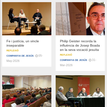
Fe i justícia, un vincle
Philip Geister recorda la
inseparable
influència de Josep Boada
en la seva vocació jesuïta
REFLEXIÓ
REFLEXIÓ
05-
COMPANYIA DE JESÚS
31-
COMPANYIA DE JESÚS
May-2026
Mar-2026