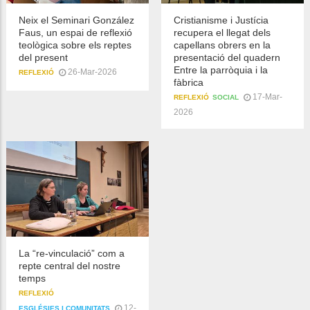
Neix el Seminari González
Cristianisme i Justícia
Faus, un espai de reflexió
recupera el llegat dels
teològica sobre els reptes
capellans obrers en la
del present
presentació del quadern
Entre la parròquia i la
26-Mar-2026
REFLEXIÓ
fàbrica
17-Mar-
REFLEXIÓ
SOCIAL
2026
La “re-vinculació” com a
repte central del nostre
temps
REFLEXIÓ
12-
ESGLÉSIES I COMUNITATS