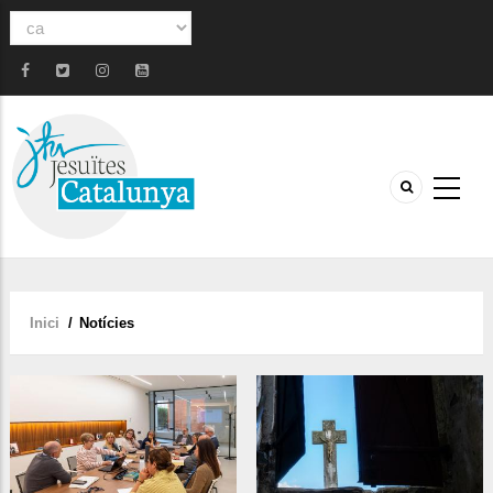
Select
your
language
Inici
/
Notícies
Fil
d'ariadna