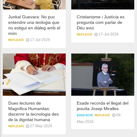
Junkal Guevara: No puc
Cristianisme i Justícia es
entendre una teologia que
pregunta com parlar de
no estigui en diàleg amb el
Déu avui
món
17-Jul-2026
REFLEXIÓ
17-Jul-2026
REFLEXIÓ
Dues lectures de
Esade recorda el llegat del
Magnifica Humanitas:
jesuïta Josep Miralles
discernir la tecnologia des
08-
EDUCACIÓ
REFLEXIÓ
de la dignitat humana
May-2026
27-May-2026
REFLEXIÓ