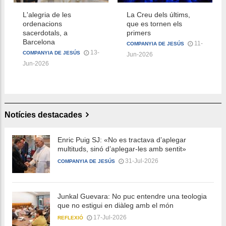
L'alegria de les
La Creu dels últims,
ordenacions
que es tornen els
sacerdotals, a
primers
Barcelona
11-
COMPANYIA DE JESÚS
13-
COMPANYIA DE JESÚS
Jun-2026
Jun-2026
Notícies destacades
Enric Puig SJ: «No es tractava d’aplegar
multituds, sinó d’aplegar-les amb sentit»
31-Jul-2026
COMPANYIA DE JESÚS
Junkal Guevara: No puc entendre una teologia
que no estigui en diàleg amb el món
17-Jul-2026
REFLEXIÓ