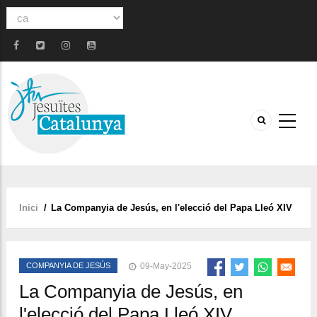
Select
your
language
Inici
/
La Companyia de Jesús, en l'elecció del Papa Lleó XIV
Fil
d'ariadna
COMPANYIA DE JESÚS
09-May-2025
La Companyia de Jesús, en
l'elecció del Papa Lleó XIV