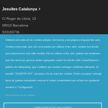
Jesuïtes Catalunya
C/ Roger de Llúria, 13
08010 Barcelona
933183736
jesuites@jesuites.net
Utilitzem una selecció de cookies pròpies i de tercers a les pàgines d'aquest lloc web:
Cookies essencials, que són necessàries per utilitzar el lloc web; cookies funcionals,
Segueix-nos a
que proporcionen una millor facilitat d'ús en utilitzar el lloc web; galetes de rendiment,
que fem servir per generar dades agregades sobre l'ús del lloc web i estadístiques; i
galetes de màrqueting, que s'utilitzen per mostrar contingut i publicitat rellevants. Si
Accessos directes
escolliu "ACCEPTA TOT", accepteu l'ús de totes les cookies. Podeu acceptar i rebutjar
QUI SOM
tipus de galetes individuals i revocar el vostre consentiment per al futur en qualsevol
QUÈ FEM
moment a "Configuració".
ACTUALITAT
Documentació de les Galetes
CONTACTE
CONFIGURACIÓ DE LES COOKIES