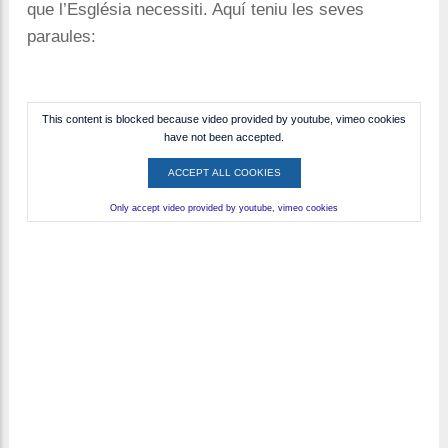
que l’Església necessiti. Aquí teniu les seves
paraules:
This content is blocked because video provided by youtube, vimeo cookies
have not been accepted.
ACCEPT ALL COOKIES
Only accept video provided by youtube, vimeo cookies