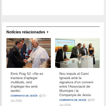
Notícies relacionades
Enric Puig SJ: «No es
Nou impuls al Camí
tractava d’aplegar
Ignasià amb la
multituds, sinó
signatura d'un conveni
d’aplegar-les amb
entre l'Associació de
sentit»
Municipis i la
Companyia de Jesús
31-
COMPANYIA DE JESÚS
09-
COMPANYIA DE JESÚS
Jul-2026
Jul-2026