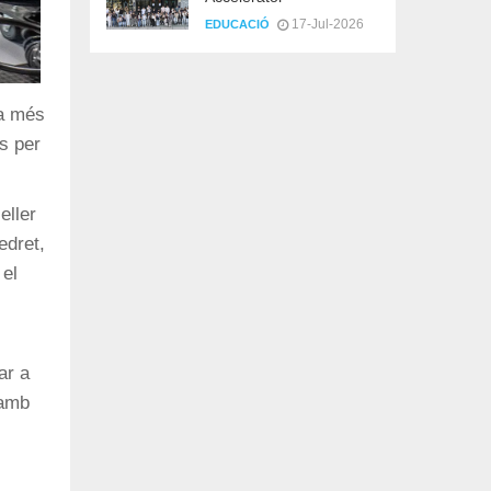
17-Jul-2026
EDUCACIÓ
 a més
ls per
eller
edret,
 el
ar a
 amb