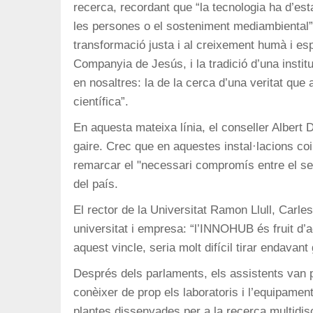
recerca, recordant que “la tecnologia ha d’esta
les persones o el sosteniment mediambiental”,
transformació justa i al creixement humà i espi
Companyia de Jesús, i la tradició d’una insti
en nosaltres: la de la cerca d’una veritat que 
científica”.
En aquesta mateixa línia, el conseller Albert 
gaire. Crec que en aquestes instal·lacions coi
remarcar el "necessari compromís entre el sect
del país.
El rector de la Universitat Ramon Llull, Carle
universitat i empresa: “l’INNOHUB és fruit d
aquest vincle, seria molt difícil tirar endavan
Després dels parlaments, els assistents van p
conèixer de prop els laboratoris i l’equipamen
plantes dissenyades per a la recerca multidisc