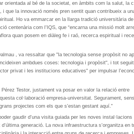
r orientada al bé de la societat, en àmbits com la salut, la 
 i que la innovació només pren sentit quan contribueix a un
ritual. Ho va emmarcar en la llarga tradició universitària de
tució centenària com l’IQS, que “encarna una missió molt arr
aflora quan posem en diàleg fe i raó, recerca espiritual i rec
Dalmau , va ressaltar que "la tecnologia sense propòsit no a
ncideixen ambdues coses: tecnologia i propòsit", i tot seguit
or privat i les institucions educatives" per impulsar l’econ
s Pérez Testor, justament va posar en valor la relació entre
’aquesta col·laboració empresa-universitat. Segurament, sen
t grans projectes com els que s’estan gestant aquí.”
oder gaudir d’una visita guiada per les noves instal·lacions
t d’última generació. La nova infraestructura s’organitza en t
iplinària i la interacció entre grups de recerca i empreses. 