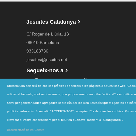
Jesuïtes Catalunya
C/ Roger de Llúria, 13
08010 Barcelona
933183736
jesuites@jesuites.net
Segueix-nos a
Utilitzem una selecció de cookies pròpies i de tercers a les pàgines d'aquest lloc web: Cook
utilitzar el lloc web; cookies funcionals, que proporcionen una millor facilitat d'ús en utilitza
servir per generar dades agregades sobre l'ús del lloc web i estadístiques; i galetes de màrqu
publicitat rellevants. Si escolliu "ACCEPTA TOT", accepteu l'ús de totes les cookies. Podeu ac
i revocar el vostre consentiment per al futur en qualsevol moment a "Configuració".
jesuites.net © |
Avís Legal
·
Política de privacitat
·
Contac
Documentació de les Galetes