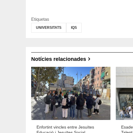
Etiquetas
UNIVERSITATS
IQS
Notícies relacionades
Enfortint vincles entre Jesuïtes
Esade 
Educació i Jesuïtes Social
Talent