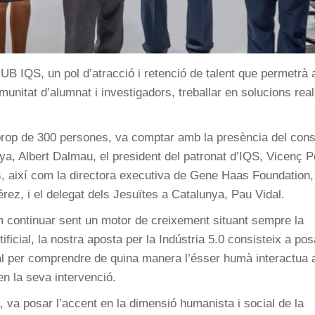
B IQS, un pol d’atracció i retenció de talent que permetrà
munitat d’alumnat i investigadors, treballar en solucions rea
b prop de 300 persones, va comptar amb la presència del cons
ya, Albert Dalmau, el president del patronat d’IQS, Vicenç P
ós, així com la directora executiva de Gene Haas Foundation,
érez, i el delegat dels Jesuïtes a Catalunya, Pau Vidal.
em continuar sent un motor de creixement situant sempre la
ificial, la nostra aposta per la Indústria 5.0 consisteix a pos
icial per comprendre de quina manera l’ésser humà interactua
en la seva intervenció.
 va posar l’accent en la dimensió humanista i social de la