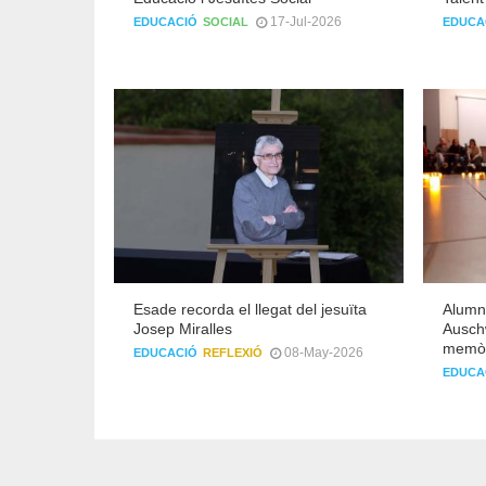
17-Jul-2026
EDUCACIÓ
SOCIAL
EDUCA
Esade recorda el llegat del jesuïta
Alumna
Josep Miralles
Auschw
memòri
08-May-2026
EDUCACIÓ
REFLEXIÓ
EDUCA