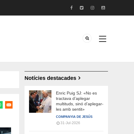
Notícies destacades
Enric Puig SJ: «No es
tractava d’aplegar
multituds, sinó d’aplegar-
les amb sentit»
COMPANYIA DE JESÚS
31-Jul-2026