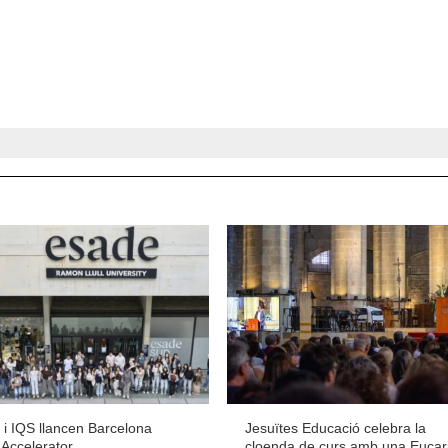
i IQS llancen Barcelona
Jesuïtes Educació celebra la
 Accelerator
cloenda de curs amb una Eucari