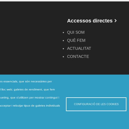
Accessos directes
QUI SOM
QUÈ FEM
ACTUALITAT
CONTACTE
ies essencials, que són necessàries per
r el lloc web; galetes de rendiment, que fem
eting, que s'utilitzen per mostrar contingut i
CONFIGURACIÓ DE LES COOKIES
ceptar i rebutjar tipus de galetes individuals
te