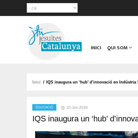
Select
your
Main
language
navigation
INICI
QUI SOM
Inici
/
IQS inaugura un ‘hub’ d’innovació en Indústria 5.
Fil
d'ariadna
EDUCACIÓ
10-Jun-2026
IQS inaugura un ‘hub’ d’innovac