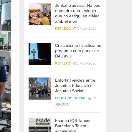
Junkal Guevara: No puc
entendre una teologia
que no estigui en diàleg
amb el món
17-Jul-2026
REFLEXIÓ
Cristianisme i Justícia es
pregunta com parlar de
Déu avui
17-Jul-2026
REFLEXIÓ
Enfortint vincles entre
Jesuïtes Educació i
Jesuïtes Social
17-
EDUCACIÓ
SOCIAL
Jul-2026
Esade i IQS llancen
Barcelona Talent
Accelerator