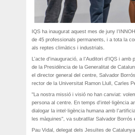
IQS ha inaugurat aquest mes de juny l’INNOHU
de 45 professionals permanents, i a tota la co
als reptes climàtics i industrials.
L’acte d’inauguració, a l’Auditori d’IQS i am
de la Presidència de la Generalitat de Catalun
el director general del centre, Salvador Borr
rector de la Universitat Ramon Llull, Carles P
"La nostra missió i visió no han canviat: vol
persona al centre. En temps d’intel·ligència art
dialogar la intel·ligència humana amb l’artif
les màquines", va subratllar Salvador Borrós 
Pau Vidal, delegat dels Jesuïtes de Catalunya,