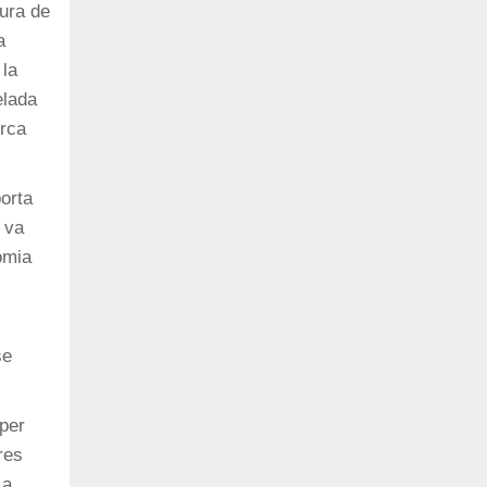
cura de
a
 la
elada
erca
porta
 va
omia
se
 per
res
La