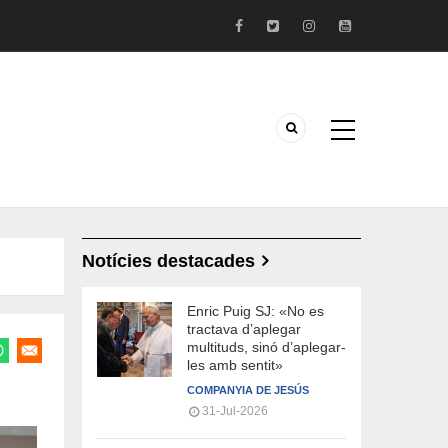
Notícies destacades
Enric Puig SJ: «No es
tractava d’aplegar
multituds, sinó d’aplegar-
les amb sentit»
COMPANYIA DE JESÚS
31-Jul-2026