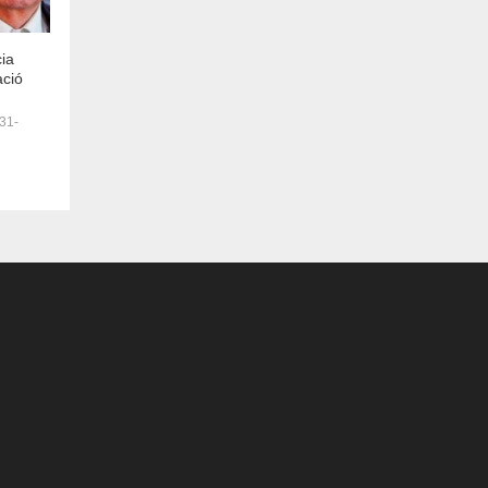
cia
ació
31-