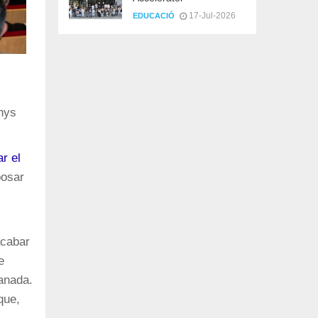
17-Jul-2026
EDUCACIÓ
anys
r el
posar
acabar
e
anada.
que,