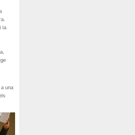
a
ra.
 la
a,
tge
 a una
els