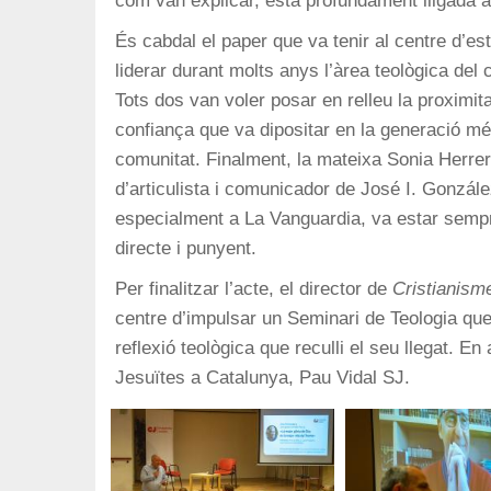
com van explicar, està profundament lligada a 
És cabdal el paper que va tenir al centre d’es
liderar durant molts anys l’àrea teològica del
Tots dos van voler posar en relleu la proximitat
confiança que va dipositar en la generació m
comunitat. Finalment, la mateixa Sonia Herrer
d’articulista i comunicador de José I. Gonzále
especialment a La Vanguardia, va estar sempre 
directe i punyent.
Per finalitzar l’acte, el director de
Cristianisme
centre d’impulsar un Seminari de Teologia qu
reflexió teològica que reculli el seu llegat. E
Jesuïtes a Catalunya, Pau Vidal SJ.