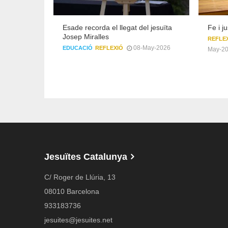
Esade recorda el llegat del jesuïta
Fe i j
Josep Miralles
REFLE
08-May-2026
EDUCACIÓ
REFLEXIÓ
May-2
Jesuïtes Catalunya
C/ Roger de Llúria, 13
08010 Barcelona
933183736
jesuites@jesuites.net