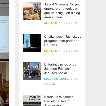
Junkal Guevara: No puc
entendre una teologia
que no estigui en diàleg
amb el món
17-Jul-2026
REFLEXIÓ
Cristianisme i Justícia es
pregunta com parlar de
Déu avui
17-Jul-2026
REFLEXIÓ
Enfortint vincles entre
Jesuïtes Educació i
Jesuïtes Social
17-
EDUCACIÓ
SOCIAL
Jul-2026
Esade i IQS llancen
Barcelona Talent
Accelerator