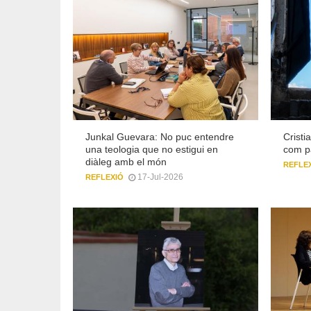
Junkal Guevara: No puc entendre
Cristi
una teologia que no estigui en
com p
diàleg amb el món
REFLE
17-Jul-2026
REFLEXIÓ