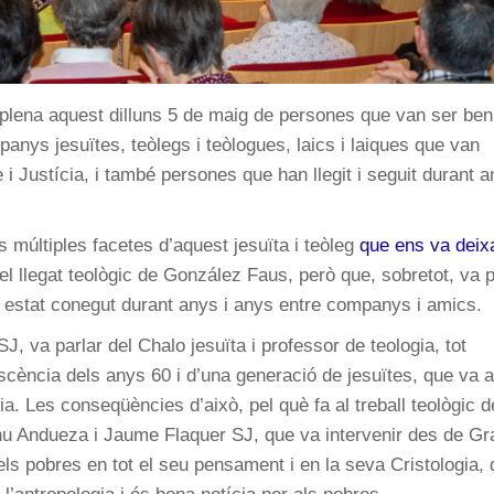
plena aquest dilluns 5 de maig de persones que van ser ben
nys jesuïtes, teòlegs i teòlogues, laics i laiques que van
 i Justícia, i també persones que han llegit i seguit durant 
s múltiples facetes d’aquest jesuïta i teòleg
que ens va deixa
el llegat teològic de González Faus, però que, sobretot, va 
ha estat conegut durant anys i anys entre companys i amics.
 va parlar del Chalo jesuïta i professor de teologia, tot
escència dels anys 60 i d’una generació de jesuïtes, que va 
ia. Les conseqüències d’això, pel què fa al treball teològic d
nu Andueza i Jaume Flaquer SJ, que va intervenir des de Gr
dels pobres en tot el seu pensament i en la seva Cristologia, 