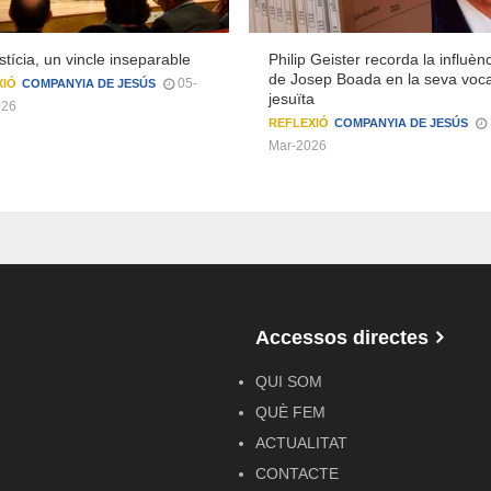
ustícia, un vincle inseparable
Philip Geister recorda la influèn
de Josep Boada en la seva voc
05-
XIÓ
COMPANYIA DE JESÚS
jesuïta
026
REFLEXIÓ
COMPANYIA DE JESÚS
Mar-2026
Accessos directes
QUI SOM
QUÈ FEM
ACTUALITAT
CONTACTE