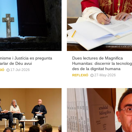
anisme i Justícia es pregunta
Dues lectures de Magnifica
arlar de Déu avui
Humanitas: discernir la tecnolog
des de la dignitat humana
17-Jul-2026
XIÓ
27-May-2026
REFLEXIÓ