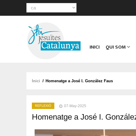
Select
your
Main
language
navigation
INICI
QUI SOM
Inici
/
Homenatge a José I. González Faus
Fil
d'ariadna
REFLEXIÓ
07-May-2025
Homenatge a José I. Gonzále