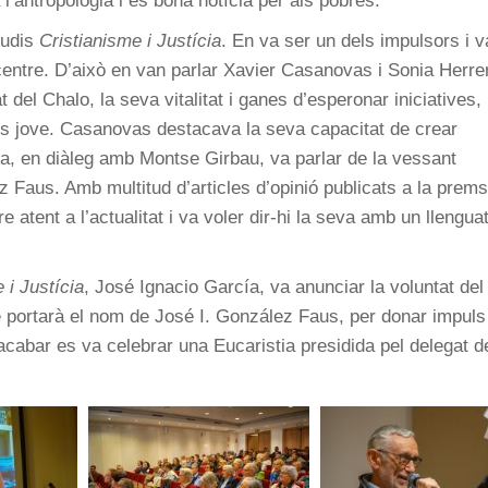
l’antropologia i és bona notícia per als pobres.
tudis
Cristianisme i Justícia
. En va ser un dels impulsors i v
 centre. D’això en van parlar Xavier Casanovas i Sonia Herre
 del Chalo, la seva vitalitat i ganes d’esperonar iniciatives, i
és jove. Casanovas destacava la seva capacitat de crear
a, en diàleg amb Montse Girbau, va parlar de la vessant
z Faus. Amb multitud d’articles d’opinió publicats a la prems
atent a l’actualitat i va voler dir-hi la seva amb un llengua
 i Justícia
, José Ignacio García, va anunciar la voluntat del
e portarà el nom de José I. González Faus, per donar impuls
n acabar es va celebrar una Eucaristia presidida pel delegat d