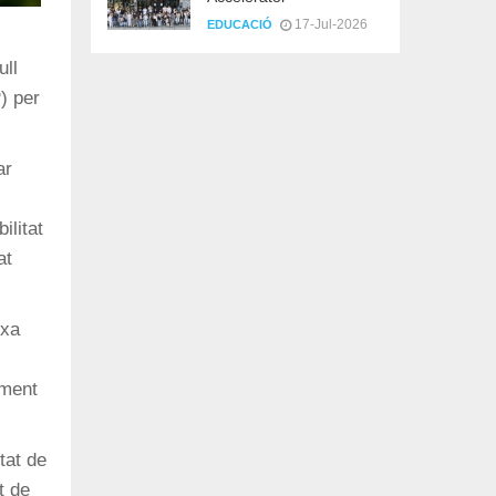
17-Jul-2026
EDUCACIÓ
ull
P) per
ar
ilitat
at
rxa
iment
tat de
t de