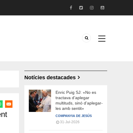
Notícies destacades
Enric Puig SJ: «No es
tractava d’aplegar
multituds, sinó d’aplegar-
les amb sentit»
ent
COMPANYIA DE JESÚS
31-Jul-2026