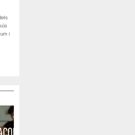
dels
esús
ium i