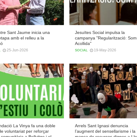
tre Sant Jaume inicia una
Jesuïtes Social impulsa la
tapa amb el relleu a la
campanya "Regularització: Som
ió
Acollida"
25-Jun-2026
19-May-2026
L
SOCIAL
ndació La Vinya fa una doble
Arrels Sant Ignasi denuncia
de voluntariat per reforçar
l’augment del sensellarisme i la
ó comunitària a Bellvitge i el
manca de recursos dignes a Lle