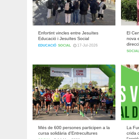
Enfortint vincles entre Jesuïtes
El Cen
Educació i Jesuïtes Social
nova e
direcc
17-Jul-2026
EDUCACIÓ
SOCIAL
SOCIA
Més de 600 persones participen a la
La Fu
cursa solidària d'Entrecultures
crida 
l’acci