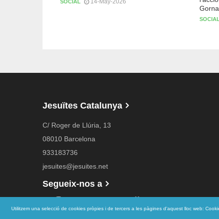
14-May-2026
SOCIAL
Gorna
SOCIA
Jesuïtes Catalunya
C/ Roger de Llúria, 13
08010 Barcelona
933183736
jesuites@jesuites.net
Segueix-nos a
Utilitzem una selecció de cookies pròpies i de tercers a les pàgines d'aquest lloc web: Cook