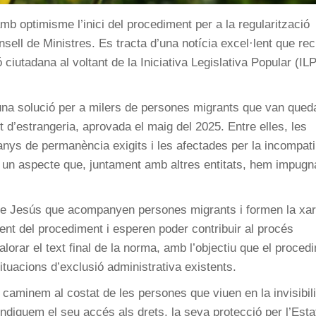
b optimisme l’inici del procediment per a la regularització
ell de Ministres. Es tracta d’una notícia excel·lent que rec
 ciutadana al voltant de la Iniciativa Legislativa Popular (IL
na solució per a milers de persones migrants que van qued
d’estrangeria, aprovada el maig del 2025. Entre elles, les
nys de permanència exigits i les afectades per la incompatib
ia, un aspecte que, juntament amb altres entitats, hem impugn
de Jesús que acompanyen persones migrants i formen la xa
t del procediment i esperen poder contribuir al procés
alorar el text final de la norma, amb l’objectiu que el proced
situacions d’exclusió administrativa existents.
caminem al costat de les persones que viuen en la invisibili
vindiquem el seu accés als drets, la seva protecció per l’Esta