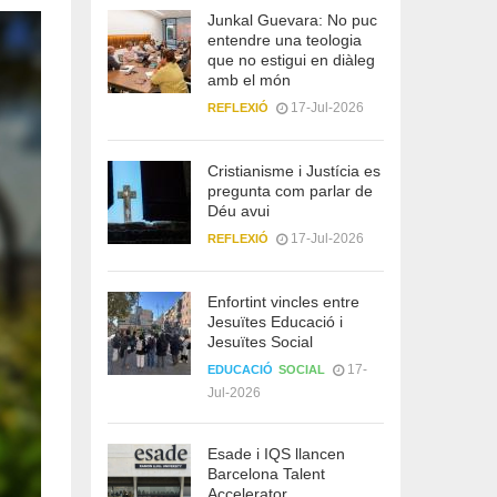
Junkal Guevara: No puc
entendre una teologia
que no estigui en diàleg
amb el món
17-Jul-2026
REFLEXIÓ
Cristianisme i Justícia es
pregunta com parlar de
Déu avui
17-Jul-2026
REFLEXIÓ
Enfortint vincles entre
Jesuïtes Educació i
Jesuïtes Social
17-
EDUCACIÓ
SOCIAL
Jul-2026
Esade i IQS llancen
Barcelona Talent
Accelerator