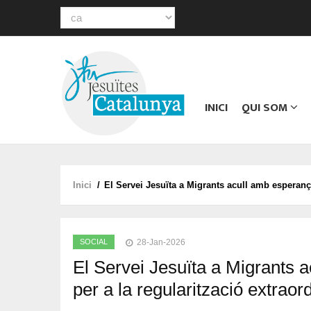
Select
your
Main
language
navigation
INICI
QUI SOM
Inici
/
El Servei Jesuïta a Migrants acull amb esperança
Fil
d'ariadna
SOCIAL
28-Jan-2026
El Servei Jesuïta a Migrants a
per a la regularització extraor