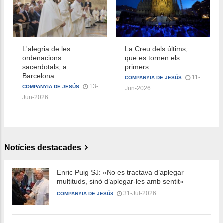
L'alegria de les
La Creu dels últims,
ordenacions
que es tornen els
sacerdotals, a
primers
Barcelona
11-
COMPANYIA DE JESÚS
13-
COMPANYIA DE JESÚS
Jun-2026
Jun-2026
Notícies destacades
Enric Puig SJ: «No es tractava d’aplegar
multituds, sinó d’aplegar-les amb sentit»
31-Jul-2026
COMPANYIA DE JESÚS