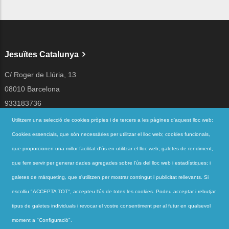
Jesuïtes Catalunya
C/ Roger de Llúria, 13
08010 Barcelona
933183736
jesuites@jesuites.net
Utilitzem una selecció de cookies pròpies i de tercers a les pàgines d'aquest lloc web:
Cookies essencials, que són necessàries per utilitzar el lloc web; cookies funcionals,
Segueix-nos a
que proporcionen una millor facilitat d'ús en utilitzar el lloc web; galetes de rendiment,
que fem servir per generar dades agregades sobre l'ús del lloc web i estadístiques; i
galetes de màrqueting, que s'utilitzen per mostrar contingut i publicitat rellevants. Si
Accessos directes
escolliu "ACCEPTA TOT", accepteu l'ús de totes les cookies. Podeu acceptar i rebutjar
QUI SOM
tipus de galetes individuals i revocar el vostre consentiment per al futur en qualsevol
QUÈ FEM
moment a "Configuració".