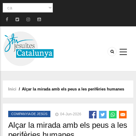
Select
your
language
Inici
/
Alçar la mirada amb els peus a les perifèries humanes
Fil
d'ariadna
COMPANYIA DE JESÚS
04-Jun-2026
Alçar la mirada amb els peus a les
perifèries humanes