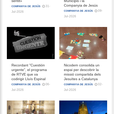
sentit»
Municipis i la
Companyia de Jesús
31-
COMPANYIA DE JESÚS
09-
COMPANYIA DE JESÚS
Jul-2026
Jul-2026
Recordant "Cuestión
Nicodem consolida un
urgente", el programa
espai per descobrir la
de RTVE que va
missió compartida dels
codirigir Lluís Espinal
Jesuïtes a Catalunya
06-
02-
COMPANYIA DE JESÚS
COMPANYIA DE JESÚS
Jul-2026
Jul-2026