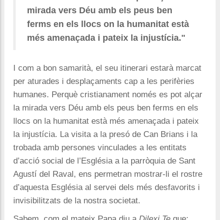
mirada vers Déu amb els peus ben
ferms en els llocs on la humanitat està
més amenaçada i pateix la injustícia."
I com a bon samarità, el seu itinerari estarà marcat
per aturades i desplaçaments cap a les perifèries
humanes. Perquè cristianament només es pot alçar
la mirada vers Déu amb els peus ben ferms en els
llocs on la humanitat està més amenaçada i pateix
la injustícia. La visita a la presó de Can Brians i la
trobada amb persones vinculades a les entitats
d’acció social de l’Església a la parròquia de Sant
Agustí del Raval, ens permetran mostrar-li el rostre
d’aquesta Església al servei dels més desfavorits i
invisibilitzats de la nostra societat.
Sabem, com el mateix Papa diu a
Dilexi Te
que: