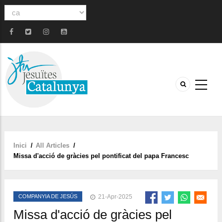
Select
your
language
Inici
/
All Articles
/
Fil
Missa d'acció de gràcies pel pontificat del papa Francesc
d'ariadna
COMPANYIA DE JESÚS
21-Apr-2025
Missa d'acció de gràcies pel