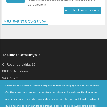
13. Barcelona
+ afegir a la meva agenda
MÉS EVENTS D'AGENDA
Jesuïtes Catalunya
C/ Roger de Llúria, 13
08010 Barcelona
933183736
jesuites@jesuites.net
Utilitzem una selecció de cookies pròpies i de tercers a les pàgines d'aquest lloc web:
Cookies essencials, que són necessàries per utilitzar el lloc web; cookies funcionals,
Segueix-nos a
que proporcionen una millor facilitat d'ús en utilitzar el lloc web; galetes de rendiment,
que fem servir per generar dades agregades sobre l'ús del lloc web i estadístiques; i