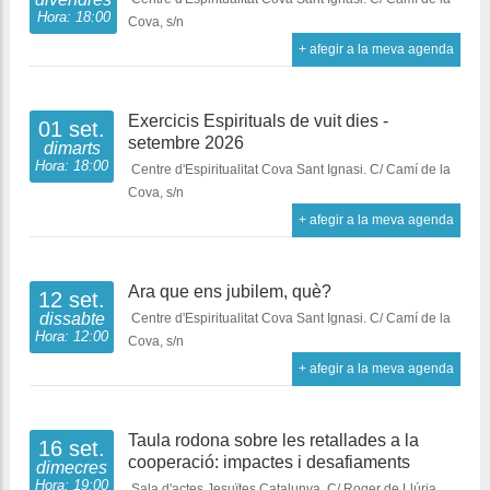
Hora: 18:00
Cova, s/n
+ afegir a la meva agenda
Exercicis Espirituals de vuit dies -
01 set.
setembre 2026
dimarts
Hora: 18:00
Centre d'Espiritualitat Cova Sant Ignasi. C/ Camí de la
Cova, s/n
+ afegir a la meva agenda
Ara que ens jubilem, què?
12 set.
dissabte
Centre d'Espiritualitat Cova Sant Ignasi. C/ Camí de la
Hora: 12:00
Cova, s/n
+ afegir a la meva agenda
Taula rodona sobre les retallades a la
16 set.
cooperació: impactes i desafiaments
dimecres
Hora: 19:00
Sala d'actes Jesuïtes Catalunya. C/ Roger de Llúria,