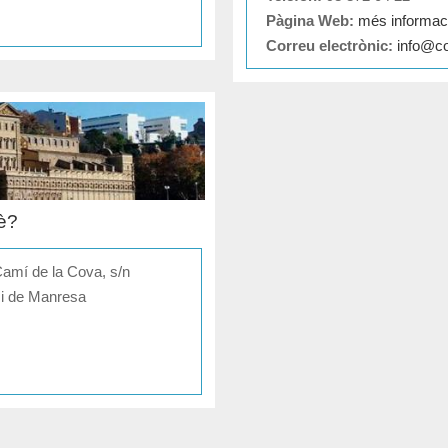
Pàgina Web:
més informaci
Correu electrònic:
info@c
è?
Camí de la Cova, s/n
si de Manresa