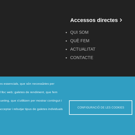
Accessos directes
QUI SOM
QUÈ FEM
ACTUALITAT
CONTACTE
ies essencials, que són necessàries per
r el lloc web; galetes de rendiment, que fem
eting, que s'utilitzen per mostrar contingut i
CONFIGURACIÓ DE LES COOKIES
ceptar i rebutjar tipus de galetes individuals
te