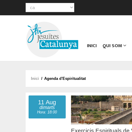
Select
your
Main
language
navigation
INICI
QUI SOM
Inici
/
Agenda d'Espiritualitat
Fil
d'ariadna
11 Aug
dimarts
Hora: 18:00
Exercicis Espirituals de