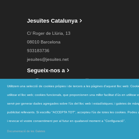
Jesuïtes Catalunya
C/ Roger de Llúria, 13
08010 Barcelona
933183736
jesuites@jesuites.net
Segueix-nos a
Utilitzem una selecció de cookies pròpies i de tercers a les pàgines d'aquest lloc web: Cook
utilitzar el lloc web; cookies funcionals, que proporcionen una millor facilitat d'ús en utilitza
servir per generar dades agregades sobre l'ús del lloc web i estadístiques; i galetes de màrqu
publicitat rellevants. Si escolliu "ACCEPTA TOT", accepteu l'ús de totes les cookies. Podeu ac
i revocar el vostre consentiment per al futur en qualsevol moment a "Configuració".
jesuites.net © |
Avís Legal
·
Política de privacitat
·
Contac
Documentació de les Galetes