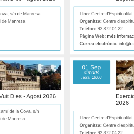
 Cova, s/n de Manresa
Lloc:
Centre d'Espiritualita
si de Manresa
Organitza:
Centre d'espirit
Telèfon:
93 872 04 22
Pàgina Web:
més informaci
Correu electrònic:
info@c
01 Sep
dimarts
Hora: 18:00
 Vuit Dies - Agost 2026
Exercic
2026
Camí de la Cova, s/n
Lloc:
Centre d'Espiritualita
si de Manresa
Organitza:
Centre d'espirit
Telèfon:
93 872 04 22