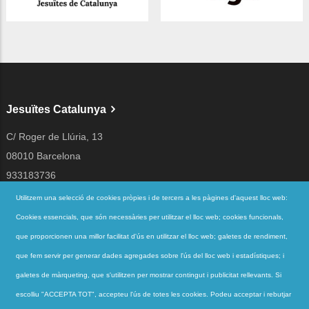
Jesuïtes Catalunya
C/ Roger de Llúria, 13
08010 Barcelona
933183736
jesuites@jesuites.net
Utilitzem una selecció de cookies pròpies i de tercers a les pàgines d'aquest lloc web:
Cookies essencials, que són necessàries per utilitzar el lloc web; cookies funcionals,
Segueix-nos a
que proporcionen una millor facilitat d'ús en utilitzar el lloc web; galetes de rendiment,
que fem servir per generar dades agregades sobre l'ús del lloc web i estadístiques; i
galetes de màrqueting, que s'utilitzen per mostrar contingut i publicitat rellevants. Si
Accessos directes
escolliu "ACCEPTA TOT", accepteu l'ús de totes les cookies. Podeu acceptar i rebutjar