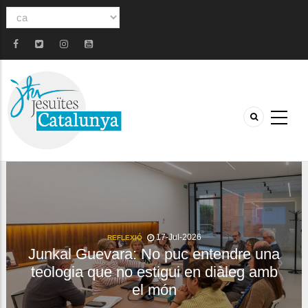
Select
your
language
17-Jul-2026
REFLEXIÓ
Junkal Guevara: No puc entendre una
teologia que no estigui en diàleg amb
el món