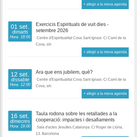
+ afegir a la meva agenda
Exercicis Espirituals de vuit dies -
01 set.
setembre 2026
dimarts
Hora: 18:00
Centre d'Espiritualitat Cova Sant Ignasi. C/ Camí de la
Cova, s/n
+ afegir a la meva agenda
Ara que ens jubilem, què?
12 set.
dissabte
Centre d'Espiritualitat Cova Sant Ignasi. C/ Camí de la
Hora: 12:00
Cova, s/n
+ afegir a la meva agenda
Taula rodona sobre les retallades a la
16 set.
cooperació: impactes i desafiaments
dimecres
Hora: 19:00
Sala d'actes Jesuïtes Catalunya. C/ Roger de Llúria,
13. Barcelona